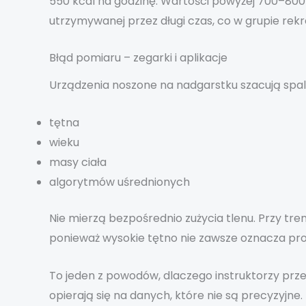
550 kcal na godzinę. Wartości powyżej 700–800
utrzymywanej przez długi czas, co w grupie rekr
Błąd pomiaru – zegarki i aplikacje
Urządzenia noszone na nadgarstku szacują spal
tętna
wieku
masy ciała
algorytmów uśrednionych
Nie mierzą bezpośrednio zużycia tlenu. Przy tre
ponieważ wysokie tętno nie zawsze oznacza pro
To jeden z powodów, dlaczego instruktorzy prz
opierają się na danych, które nie są precyzyjne.