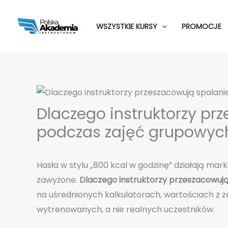
Przejdź
do
WSZYSTKIE KURSY
PROMOCJE
treści
Dlaczego instruktorzy prz
podczas zajęć grupowyc
Hasła w stylu „800 kcal w godzinę” działają ma
zawyżone.
Dlaczego instruktorzy przeszacowują
na uśrednionych kalkulatorach, wartościach z
wytrenowanych, a nie realnych uczestników.