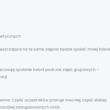
getycznych
szczająca na te same zajęcia będzie spalać mniej kalorii
acowują spalanie kalorii podczas zajęć grupowych –
cji.
na. Część uczestników pracuje mocniej, część słabiej.
najbardziej zaangażowanych osób.