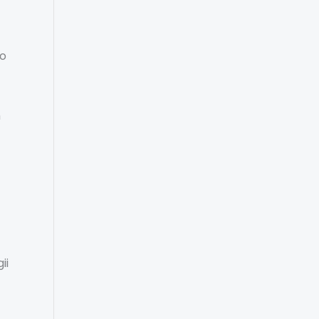
po
h
ii