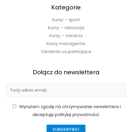
Kategorie
Kursy – sport
Kursy – rekreacja
Kursy – trenerzy
Kursy managerów
Szkolenia uzupełniające
Dołącz do newslettera
R
E
O
m
D
a
Z
Wyrażam zgodę na otrzymywanie newslettera i
O
i
g
akceptuję politykę prywatności.
Z
l
o
g
*
SUBSKRYBUJ
d