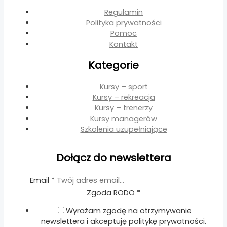
Regulamin
Polityka prywatności
Pomoc
Kontakt
Kategorie
Kursy – sport
Kursy – rekreacja
Kursy – trenerzy
Kursy managerów
Szkolenia uzupełniające
Dołącz do newslettera
RODO
Email
*
Email
Zgoda RODO
*
Zgoda
Wyrażam zgodę na otrzymywanie
newslettera i akceptuję politykę prywatności.