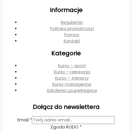
Informacje
Regulamin
Polityka prywatności
Pomoc
Kontakt
Kategorie
Kursy – sport
Kursy – rekreacja
Kursy – trenerzy
Kursy managerów
Szkolenia uzupełniające
Dołącz do newslettera
RODO
Email
*
Email
Zgoda RODO
*
Zgoda