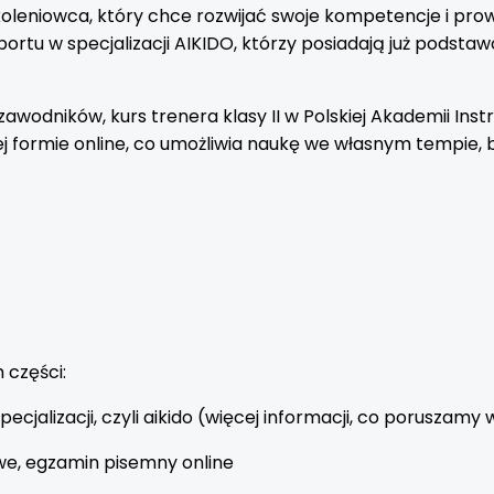
zkoleniowca, który chce rozwijać swoje kompetencje i pr
portu w specjalizacji AIKIDO, którzy posiadają już podst
awodników, kurs trenera klasy II w Polskiej Akademii Ins
j formie online, co umożliwia naukę we własnym tempie, b
 części:
cjalizacji, czyli aikido (więcej informacji, co poruszamy w
we, egzamin pisemny online